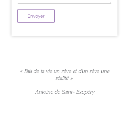
t
e
s
Envoyer
*
e
a
-
g
m
e
a
*
« Fais de ta vie un rêve et d’un rêve une
i
réalité »
l
Antoine de Saint- Exupéry
*