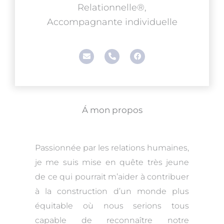
Relationnelle®,
Accompagnante individuelle
E
P
F
n
h
a
v
o
c
e
n
e
l
e
b
o
-
o
p
a
o
e
l
k
Á mon propos
t
Passionnée par les relations humaines,
je me suis mise en quête très jeune
de ce qui pourrait m’aider à contribuer
à la construction d’un monde plus
équitable où nous serions tous
capable de reconnaître notre