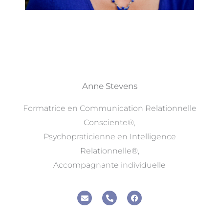
Anne Stevens
Formatrice en Communication Relationnelle
Consciente®,
Psychopraticienne en Intelligence
Relationnelle®,
Accompagnante individuelle
E
P
F
n
h
a
v
o
c
e
n
e