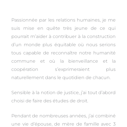
l
e
b
o
-
o
p
a
o
e
l
k
Passionnée par les relations humaines, je me
t
suis mise en quête très jeune de ce qui
pourrait m’aider à contribuer à la construction
d’un monde plus équitable où nous serions
tous capable de reconnaître notre humanité
commune et où la bienveillance et la
coopération s’exprimeraient plus
naturellement dans le quotidien de chacun.
Sensible à la notion de justice, j’ai tout d’abord
choisi de faire des études de droit.
Pendant de nombreuses années, j’ai combiné
une vie d’épouse, de mère de famille avec 3